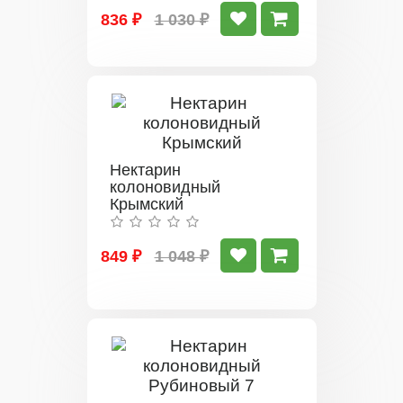
836 ₽
1 030 ₽
Нектарин
колоновидный
Крымский
849 ₽
1 048 ₽