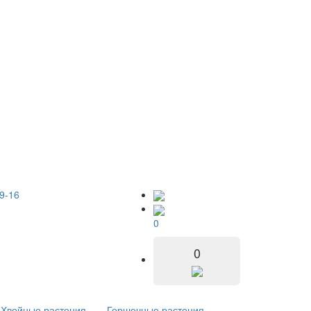
9-16
0
0
Хвойные растения
Горшечные растения