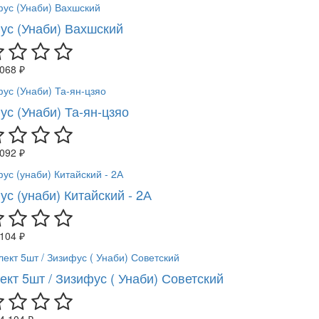
ус (Унаби) Вахшский
 068 ₽
ус (Унаби) Та-ян-цзяо
 092 ₽
с (унаби) Китайский - 2А
 104 ₽
ект 5шт / Зизифус ( Унаби) Советский
4 104 ₽