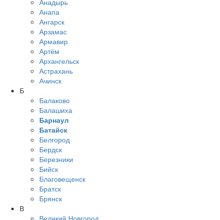
Анадырь
Анапа
Ангарск
Арзамас
Армавир
Артём
Архангельск
Астрахань
Ачинск
Б
Балаково
Балашиха
Барнаул
Батайск
Белгород
Бердск
Березники
Бийск
Благовещенск
Братск
Брянск
В
Великий Новгород