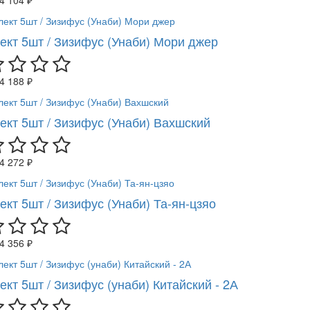
ект 5шт / Зизифус (Унаби) Мори джер
4 188 ₽
ект 5шт / Зизифус (Унаби) Вахшский
4 272 ₽
кт 5шт / Зизифус (Унаби) Та-ян-цзяо
4 356 ₽
кт 5шт / Зизифус (унаби) Китайский - 2А