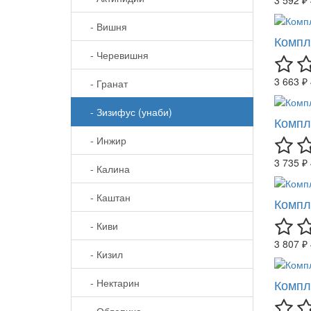
- Вишня
Компл
- Черевишня
3 663 ₽
- Гранат
- Зизифус (унаби)
Компл
- Инжир
3 735 ₽
- Калина
- Каштан
Компле
- Киви
3 807 ₽
- Кизил
- Нектарин
Компле
- Облепиха