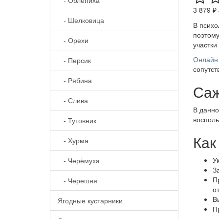
3 879 ₽
- Шелковица
В психо
поэтому
- Орехи
участки
Онлайн 
- Персик
сопутст
- Рябина
Саж
- Слива
В данно
восполь
- Тутовник
Как
- Хурма
У
- Черёмуха
З
П
- Черешня
о
В
Ягодные кустарники
П