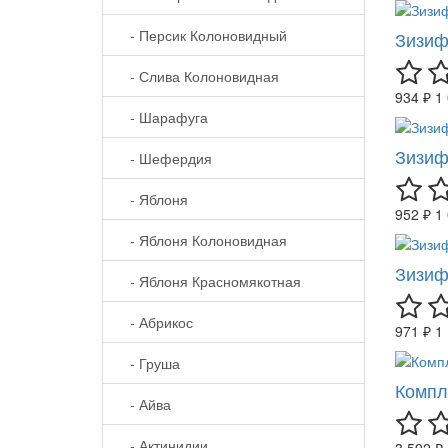
- Персик Колоновидный
Зизиф
- Слива Колоновидная
934 ₽
1
- Шарафуга
Зизиф
- Шефердия
- Яблоня
952 ₽
1
- Яблоня Колоновидная
Зизифу
- Яблоня Красномякотная
- Абрикос
971 ₽
1
- Груша
Компл
- Айва
- Актинидии
3 592 ₽