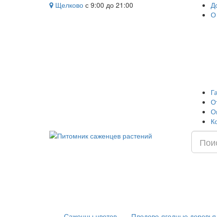
Щелково
с 9:00 до 21:00
Д
О
Г
О
О
К
Саженцы цветов
Плодово-ягодные деревья