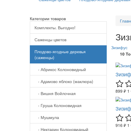
Категории товаров
Глав
Комплекты. Выгодно!
Зиз
Саженцы цветов
Зизифус
Плодово-ягодные деревья
10 Т
(саженцы)
- Абрикос Колоновидный
Зизиф
- Адамово яблоко (маклюра)
899 ₽
1
- Вишня Войлочная
- Груша Колоновидная
Зизиф
- Мушмула
916 ₽
1
- Нектарин Колоновидный