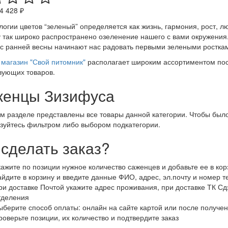
4 428 ₽
логии цветов “зеленый” определяется как жизнь, гармония, рост, 
 так широко распространено озеленение нашего с вами окружения.
 с ранней весны начинают нас радовать первыми зелеными росткам
магазин "Свой питомник"
располагает широким ассортиментом пос
вующих товаров.
енцы Зизифуса
м разделе представлены все товары данной категории. Чтобы было
зуйтесь фильтром либо выбором подкатегории.
 сделать заказ?
кажите по позиции нужное количество саженцев и добавьте ее в кор
айдите в корзину и введите данные ФИО, адрес, эл.почту и номер 
ри доставке Почтой укажите адрес проживания, при доставке ТК Сдэ
тделения
ыберите способ оплаты: онлайн на сайте картой или после получен
роверьте позиции, их количество и подтвердите заказ