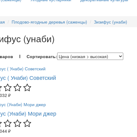
ная
Плодово-ягодные деревья (саженцы)
Зизифус (унаби)
ифус (унаби)
оваров I Сортировать:
ус ( Унаби) Советский
 032 ₽
ус (Унаби) Мори джер
 044 ₽