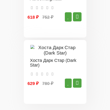
618 ₽
752 ₽
Хоста Дарк Стар (Dark
Star)
629 ₽
780 ₽