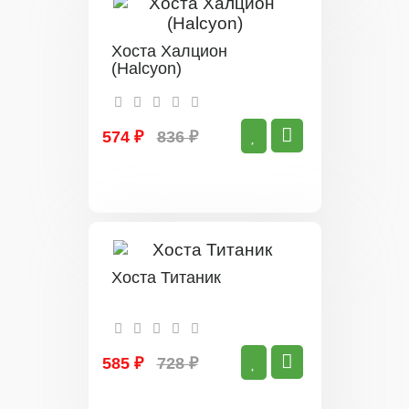
Хоста Халцион
(Halcyon)
574 ₽
836 ₽
Хоста Титаник
585 ₽
728 ₽