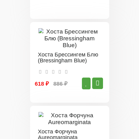
Хоста Брессингем Блю
(Bressingham Blue)
618 ₽
886 ₽
Хоста Форчуна
Аureomarginata