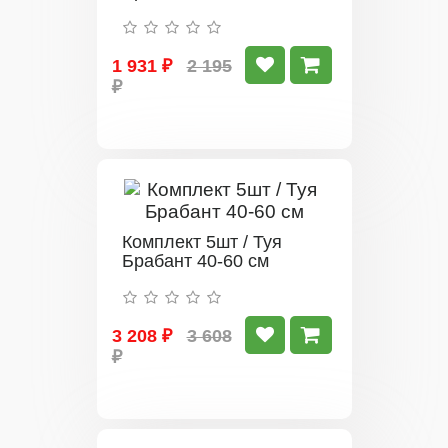
1 931 ₽
2 195
₽
Комплект 5шт / Туя
Брабант 40-60 см
3 208 ₽
3 608
₽