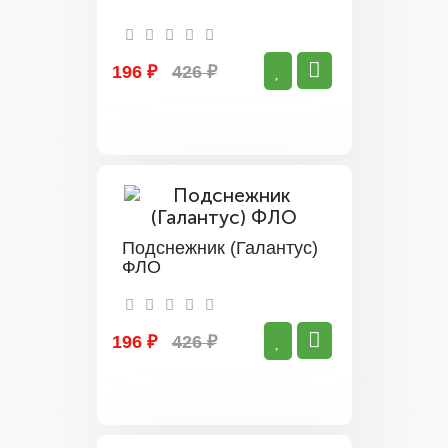
196 ₽
426 ₽
Подснежник (Галантус)
ФЛО
196 ₽
426 ₽