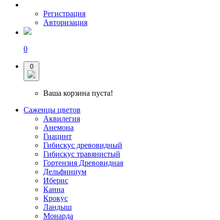
Регистрация
Авторизация
0
0
Ваша корзина пуста!
Саженцы цветов
Аквилегия
Анемона
Гиацинт
Гибискус древовидный
Гибискус травянистый
Гортензия Древовидная
Дельфиниум
Иберис
Канна
Крокус
Ландыш
Монарда