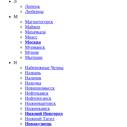
Л
Липецк
Люберцы
М
Магнитогорск
Майкоп
Махачкала
Миасс
Москва
Мурманск
Муром
Мытищи
Н
Набережные Челны
Назрань
Нальчик
Находка
Невинномысск
Нефтекамск
Нефтеюганск
Нижневартовск
Нижнекамск
Нижний Новгород
Нижний Тагил
Новокузнецк