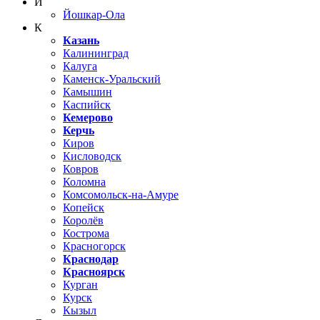
Й
Йошкар-Ола
К
Казань
Калининград
Калуга
Каменск-Уральский
Камышин
Каспийск
Кемерово
Керчь
Киров
Кисловодск
Ковров
Коломна
Комсомольск-на-Амуре
Копейск
Королёв
Кострома
Красногорск
Краснодар
Красноярск
Курган
Курск
Кызыл