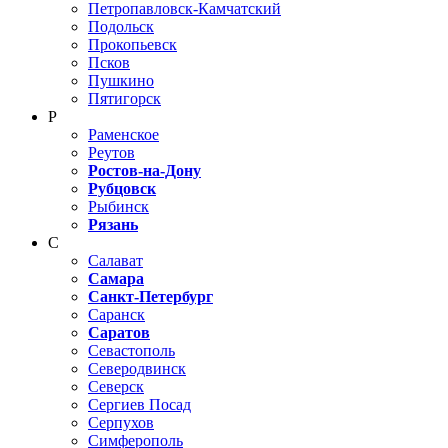
Петропавловск-Камчатский
Подольск
Прокопьевск
Псков
Пушкино
Пятигорск
Р
Раменское
Реутов
Ростов-на-Дону
Рубцовск
Рыбинск
Рязань
С
Салават
Самара
Санкт-Петербург
Саранск
Саратов
Севастополь
Северодвинск
Северск
Сергиев Посад
Серпухов
Симферополь