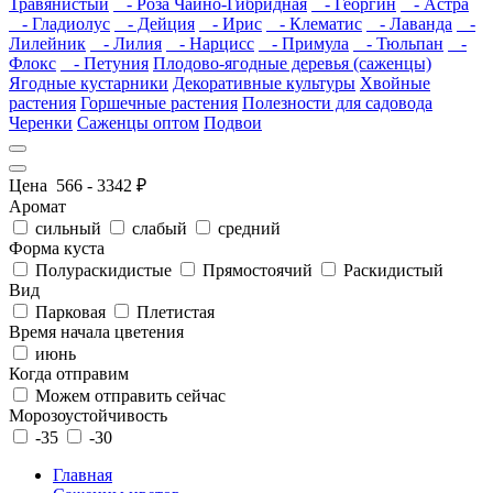
Травянистый
- Роза Чайно-Гибридная
- Георгин
- Астра
- Гладиолус
- Дейция
- Ирис
- Клематис
- Лаванда
-
Лилейник
- Лилия
- Нарцисс
- Примула
- Тюльпан
-
Флокс
- Петуния
Плодово-ягодные деревья (саженцы)
Ягодные кустарники
Декоративные культуры
Хвойные
растения
Горшечные растения
Полезности для садовода
Черенки
Саженцы оптом
Подвои
Цена
566
-
3342
₽
Аромат
сильный
слабый
средний
Форма куста
Полураскидистые
Прямостоячий
Раскидистый
Вид
Парковая
Плетистая
Время начала цветения
июнь
Когда отправим
Можем отправить сейчас
Морозоустойчивость
-35
-30
Главная