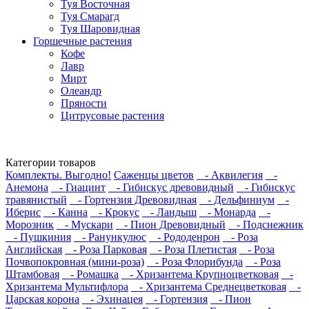
Туя Восточная
Туя Смарагд
Туя Шаровидная
Горшечные растения
Кофе
Лавр
Мирт
Олеандр
Пряности
Цитрусовые растения
Категории товаров
Комплекты. Выгодно!
Саженцы цветов
- Аквилегия
-
Анемона
- Гиацинт
- Гибискус древовидный
- Гибискус
травянистый
- Гортензия Древовидная
- Дельфиниум
-
Иберис
- Канна
- Крокус
- Ландыш
- Монарда
-
Морозник
- Мускари
- Пион Древовидный
- Подснежник
- Пушкиния
- Ранункулюс
- Рододенрон
- Роза
Английская
- Роза Парковая
- Роза Плетистая
- Роза
Почвопокровная (мини-роза)
- Роза Флорибунда
- Роза
Штамбовая
- Ромашка
- Хризантема Крупноцветковая
-
Хризантема Мультифлора
- Хризантема Среднецветковая
-
Царская корона
- Эхинацея
- Гортензия
- Пион