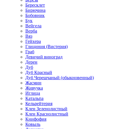
Бересклет
Бирючина
Бобовник
Бук
Вейгела
Верба
Вяз
Гейхера
Глициния (Вистерия)
Граб
Девичий виноград
Дерен
Дуб
Дуб Красный
Дуб Черешчаный (обыкновенный)
Жасмин
Живучка
Иглица
Катальпа
Кельрейтерия
Клен Зеленолистный
Клен Краснолистный
Книфофия
Ковыль