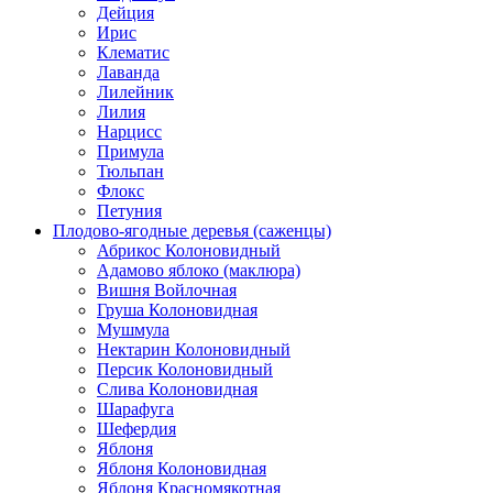
Дейция
Ирис
Клематис
Лаванда
Лилейник
Лилия
Нарцисс
Примула
Тюльпан
Флокс
Петуния
Плодово-ягодные деревья (саженцы)
Абрикос Колоновидный
Адамово яблоко (маклюра)
Вишня Войлочная
Груша Колоновидная
Мушмула
Нектарин Колоновидный
Персик Колоновидный
Слива Колоновидная
Шарафуга
Шефердия
Яблоня
Яблоня Колоновидная
Яблоня Красномякотная