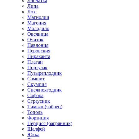
Лапчатка
Липа
Лох
Магнолии
Магония
Молодило
Овсяница
Очиток
Павлония
Перовския
Пираканта
Платан
Портулак
Пузыреплодник
Самшит
Скумпия
Снежноягодник
Софора
Страусник
Тимьян (чабрец)
Тополь
Форзиция
Церцисс (багрянник)
Шалфей
Юкка