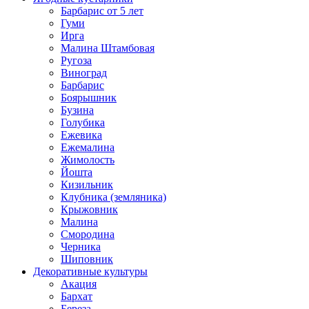
Барбарис от 5 лет
Гуми
Ирга
Малина Штамбовая
Ругоза
Виноград
Барбарис
Боярышник
Бузина
Голубика
Ежевика
Ежемалина
Жимолость
Йошта
Кизильник
Клубника (земляника)
Крыжовник
Малина
Смородина
Черника
Шиповник
Декоративные культуры
Акация
Бархат
Береза