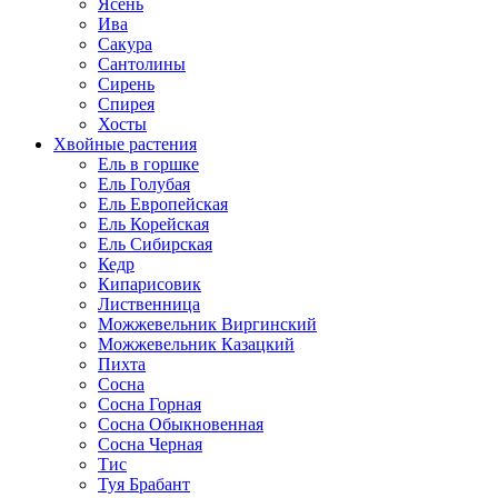
Ясень
Ива
Сакура
Сантолины
Сирень
Спирея
Хосты
Хвойные растения
Ель в горшке
Ель Голубая
Ель Европейская
Ель Корейская
Ель Сибирская
Кедр
Кипарисовик
Лиственница
Можжевельник Виргинский
Можжевельник Казацкий
Пихта
Сосна
Сосна Горная
Сосна Обыкновенная
Сосна Черная
Тис
Туя Брабант