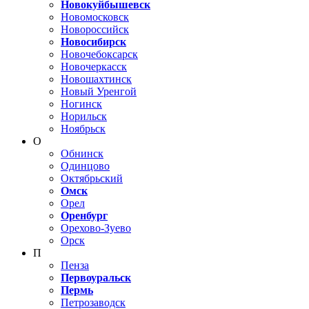
Новокуйбышевск
Новомосковск
Новороссийск
Новосибирск
Новочебоксарск
Новочеркасск
Новошахтинск
Новый Уренгой
Ногинск
Норильск
Ноябрьск
О
Обнинск
Одинцово
Октябрьский
Омск
Орел
Оренбург
Орехово-Зуево
Орск
П
Пенза
Первоуральск
Пермь
Петрозаводск