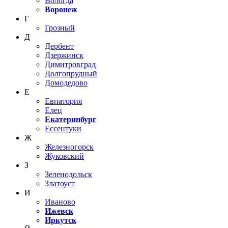
Вологда
Воронеж
Г
Грозный
Д
Дербент
Дзержинск
Димитровград
Долгопрудный
Домодедово
Е
Евпатория
Елец
Екатеринбург
Ессентуки
Ж
Железногорск
Жуковский
З
Зеленодольск
Златоуст
И
Иваново
Ижевск
Иркутск