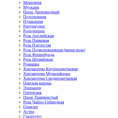
Морозник
Мускари
Пион Древовидный
Подснежник
Пушкиния
Ранункулюс
Рододенрон
Роза Английская
Роза Парковая
Роза Плетистая
Роза Почвопокровная (мини-роза)
Роза Флорибунда
Роза Штамбовая
Ромашка
Хризантема Крупноцветковая
Хризантема Мультифлора
Хризантема Среднецветковая
Царская корона
Эхинацея
Гортензия
Пион Травянистый
Роза Чайно-Гибридная
Георгин
Астра
Гладиолус