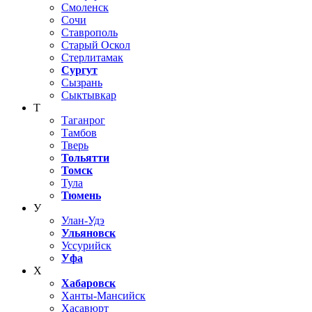
Смоленск
Сочи
Ставрополь
Старый Оскол
Стерлитамак
Сургут
Сызрань
Сыктывкар
Т
Таганрог
Тамбов
Тверь
Тольятти
Томск
Тула
Тюмень
У
Улан-Удэ
Ульяновск
Уссурийск
Уфа
Х
Хабаровск
Ханты-Мансийск
Хасавюрт