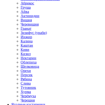
Абрикос
Груша
Айва
Актинидии
Вишня
Черевишня
Гранат
Зизифус (унаби)
Инжир
Калина
Каштан
Киви
Кизил
Нектарин
Облепиха
Шелковица
Орехи
Персик
Рябина
Слива
Тутовник
Хурма
Черёмуха
Черешня
Ягодные кустарники