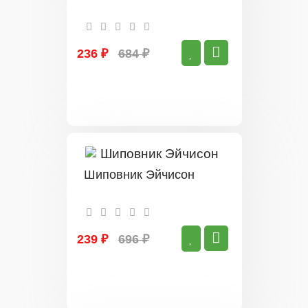
236 ₽
684 ₽
Шиповник Эйчисон
239 ₽
696 ₽